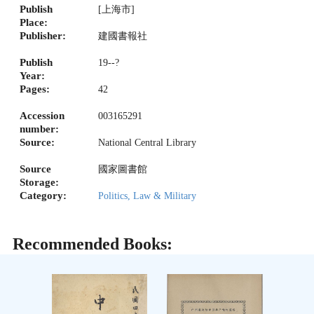
Publish
[上海市]
Place:
Publisher:
建國書報社
Publish
19--?
Year:
Pages:
42
Accession
003165291
number:
Source:
National Central Library
Source
國家圖書館
Storage:
Category:
Politics, Law & Military
Recommended Books: