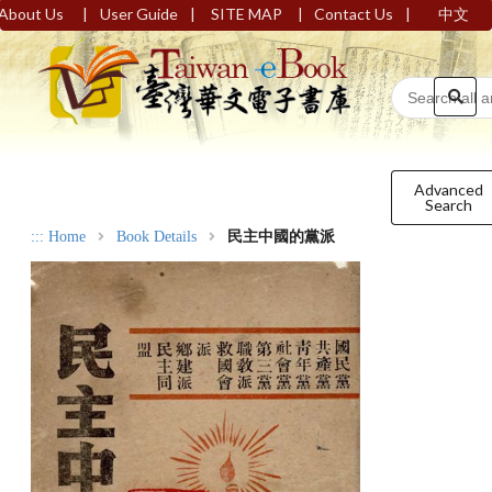
|
|
|
|
About Us
User Guide
SITE MAP
Contact Us
中文
Advanced
Search
:::
Home
Book Details
民主中國的黨派