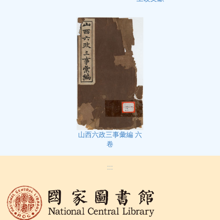
山西六政三事彙編 六
卷
:::