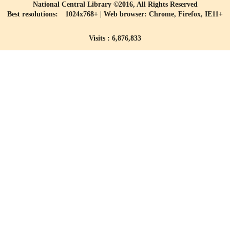
National Central Library ©2016, All Rights Reserved
Best resolutions: 1024x768+ | Web browser: Chrome, Firefox, IE11+
Visits : 6,876,833