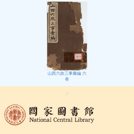
山西六政三事彙編 六
卷
:::