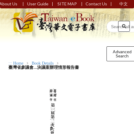
|
|
|
|
About Us
User Guide
SITE MAP
Contact Us
中文
Advanced
Search
:::
Home
Book Details
臺灣省參議會...決議案辦理情形報告書