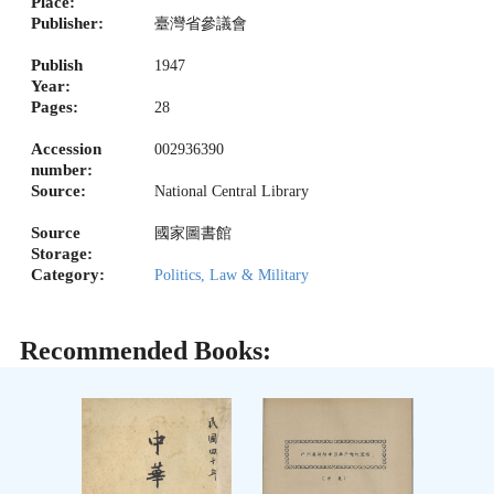
Place:
Publisher:
臺灣省參議會
Publish
1947
Year:
Pages:
28
Accession
002936390
number:
Source:
National Central Library
Source
國家圖書館
Storage:
Category:
Politics, Law & Military
Recommended Books: