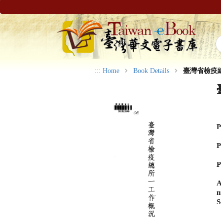
:::
Home
Book Details
臺灣省檢疫
P
P
P
A
n
S