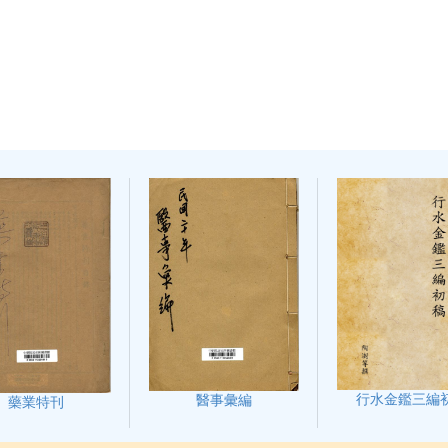
行水金鑑三編
醫事彙編
藥業特刊