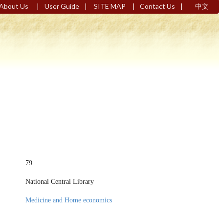
|
|
|
|
About Us
User Guide
SITE MAP
Contact Us
中文
79
National Central Library
Medicine and Home economics