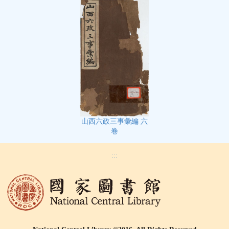
山西六政三事彙編 六
卷
:::