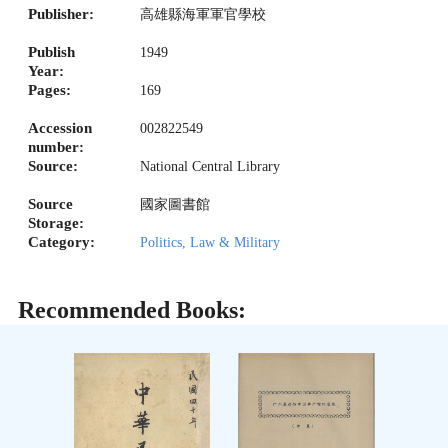
Publisher:
高雄縣海軍軍官學校
Publish
1949
Year:
Pages:
169
Accession
002822549
number:
Source:
National Central Library
Source
國家圖書館
Storage:
Category:
Politics, Law & Military
Recommended Books: