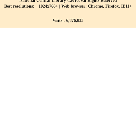
National Central Library ©2016, All Rights Reserved
Best resolutions: 1024x768+ | Web browser: Chrome, Firefox, IE11+
Visits : 6,876,833