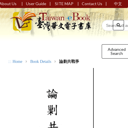
|
|
|
|
About Us
User Guide
SITE MAP
Contact Us
中文
Advanced
Search
:::
Home
Book Details
論剿共戰爭