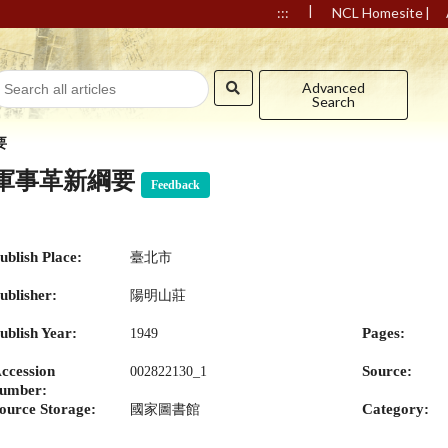
|
|
:::
NCL Homesite
Advanced
Search
要
軍事革新綱要
Feedback
ublish Place:
臺北市
ublisher:
陽明山莊
ublish Year:
Pages:
1949
ccession
Source:
002822130_1
umber:
ource Storage:
Category:
國家圖書館