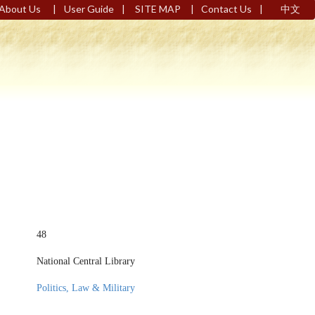
|
|
|
|
About Us
User Guide
SITE MAP
Contact Us
中文
48
National Central Library
Politics, Law & Military