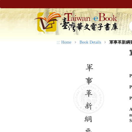
:::
Home
Book Details
軍事革新綱
P
P
P
A
n
S