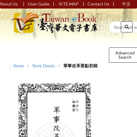
|
|
|
|
About Us
User Guide
SITE MAP
Contact Us
中文
Advanced
Search
:::
Home
Book Details
軍事改革要點初稿