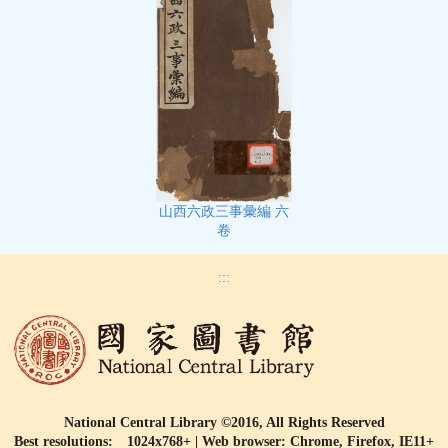
山西六政三事彙編 六
卷
:::
National Central Library ©2016, All Rights Reserved
Best resolutions: 1024x768+ | Web browser: Chrome, Firefox, IE11+