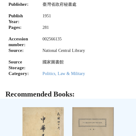
Publisher:
臺灣省政府秘書處
Publish
1951
Year:
Pages:
281
Accession
002566135
number:
Source:
National Central Library
Source
國家圖書館
Storage:
Category:
Politics, Law & Military
Recommended Books: