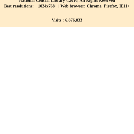
National Central Library ©2016, All Rights Reserved
Best resolutions: 1024x768+ | Web browser: Chrome, Firefox, IE11+
Visits : 6,876,833