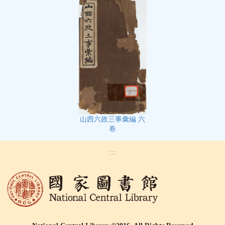
山西六政三事彙編 六
卷
:::