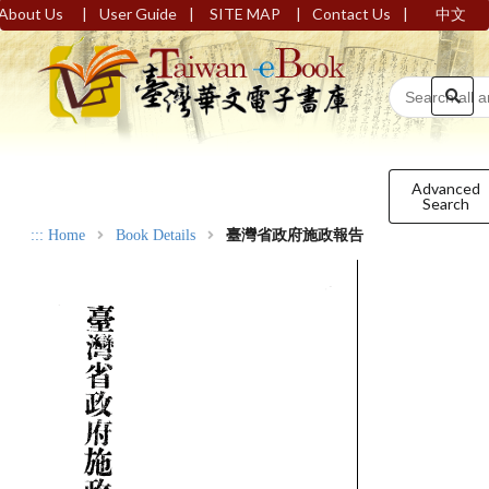
|
|
|
|
About Us
User Guide
SITE MAP
Contact Us
中文
Advanced
Search
:::
Home
Book Details
臺灣省政府施政報告