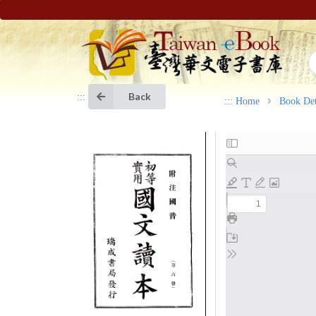
Back
:::
:::
Home
Book Det