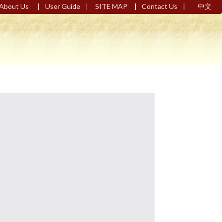
|
|
|
|
About Us
User Guide
SITE MAP
Contact Us
中文