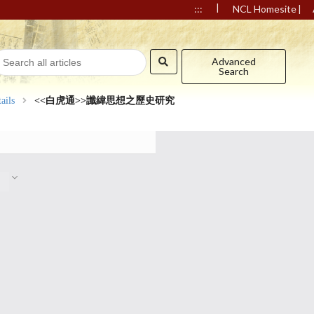
|
|
:::
NCL Homesite
Advanced
Search
ails
<<白虎通>>讖緯思想之歷史研究