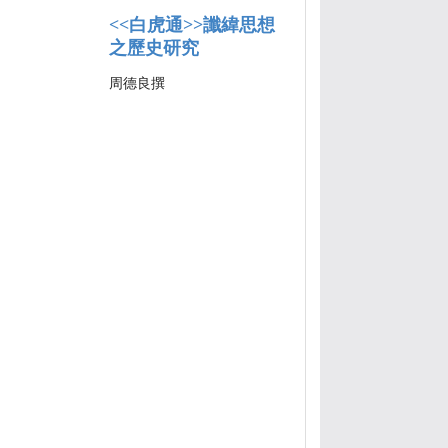
<<白虎通>>讖緯思想
之歷史研究
周德良撰