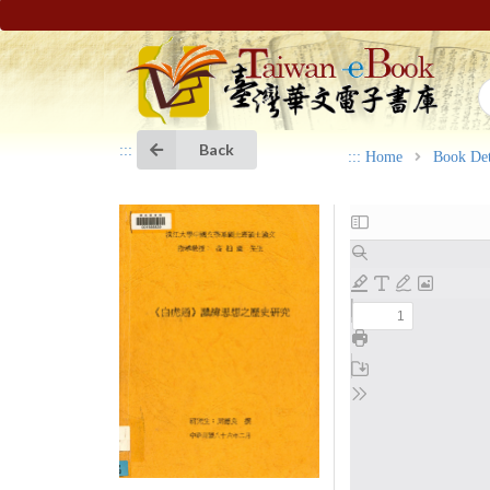
Back
:::
:::
Home
Book Det