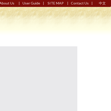
|
|
|
|
About Us
User Guide
SITE MAP
Contact Us
中文