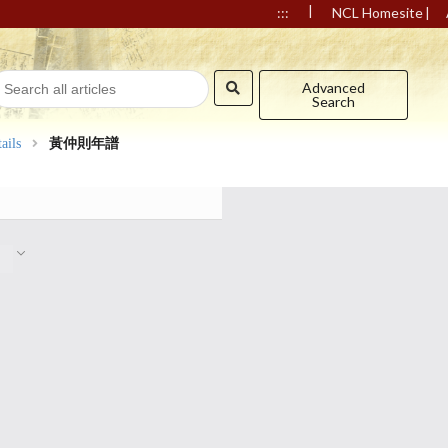
|
|
:::
NCL Homesite
Advanced
Search
ails
黃仲則年譜