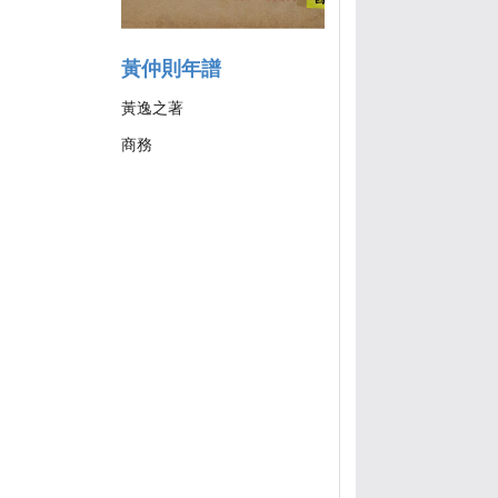
黃仲則年譜
黃逸之著
商務