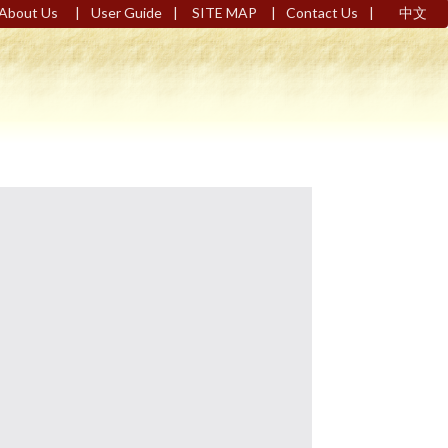
|
|
|
|
About Us
User Guide
SITE MAP
Contact Us
中文