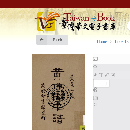
Back
:::
:::
Home
Book Det