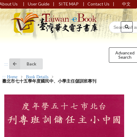
|
|
|
|
About Us
User Guide
SITE MAP
Contact Us
中文
Advanced
Search
Back
:::
:::
Home
Book Details
臺北市七十五學年度國民中、小學主任儲訓班專刊