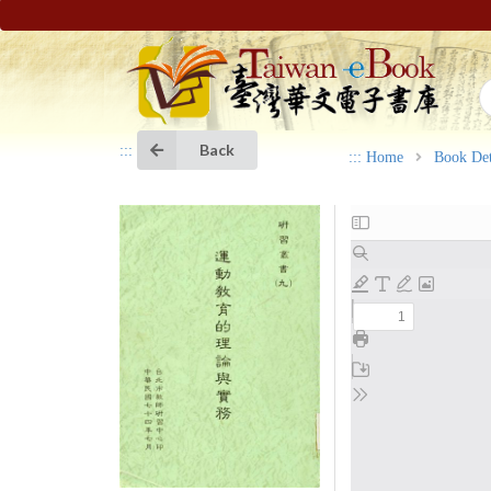
Back
:::
:::
Home
Book Det