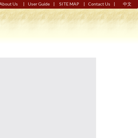
|
|
|
|
About Us
User Guide
SITE MAP
Contact Us
中文