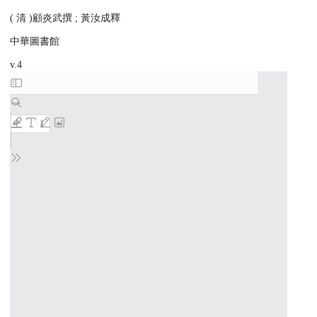
( 清 )顧炎武撰 ; 黃汝成釋
中華圖書館
v.4