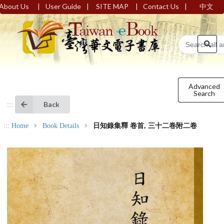
|
|
|
|
About Us
User Guide
SITE MAP
Contact Us
中文
Advanced
Search
Back
:::
:::
Home
Book Details
日知錄集釋 卷首, 三十二卷附二卷