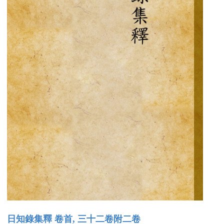
日知錄集釋 卷首, 三十二卷附二卷