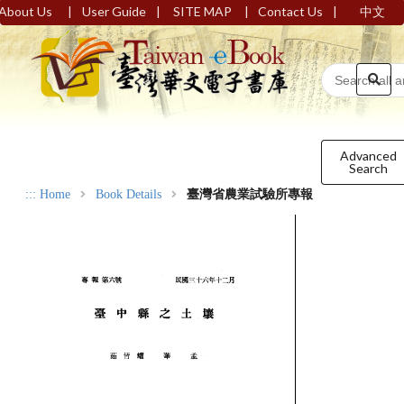
|
|
|
|
About Us
User Guide
SITE MAP
Contact Us
中文
Advanced
Search
:::
Home
Book Details
臺灣省農業試驗所專報