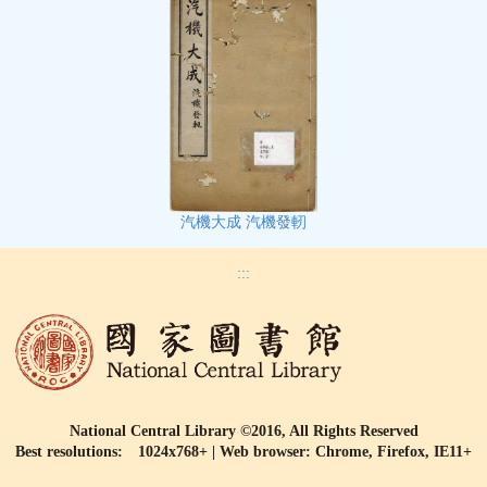
汽機大成 汽機發軔
:::
National Central Library ©2016, All Rights Reserved
Best resolutions: 1024x768+ | Web browser: Chrome, Firefox, IE11+