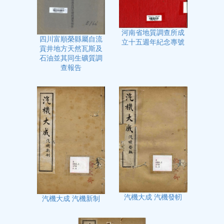
河南省地質調查所成
四川富順榮縣屬自流
立十五週年紀念專號
貢井地方天然瓦斯及
石油並其同生礦質調
查報告
汽機大成 汽機發軔
汽機大成 汽機新制