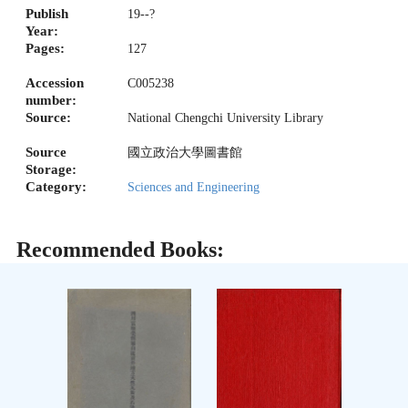
Publish
19--?
Year:
Pages:
127
Accession
C005238
number:
Source:
National Chengchi University Library
Source
國立政治大學圖書館
Storage:
Category:
Sciences and Engineering
Recommended Books: