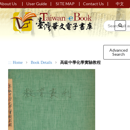
|
|
|
|
About Us
User Guide
SITE MAP
Contact Us
中文
Advanced
Search
:::
Home
Book Details
高級中學化學實驗教程