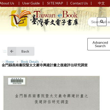
|
|
|
|
About Us
User Guide
SITE MAP
Contact Us
中文
Advanced
Search
Back
:::
:::
Home
Book Details
金門縣燕南書院暨太文巖寺興建計畫之復建評估研究調查