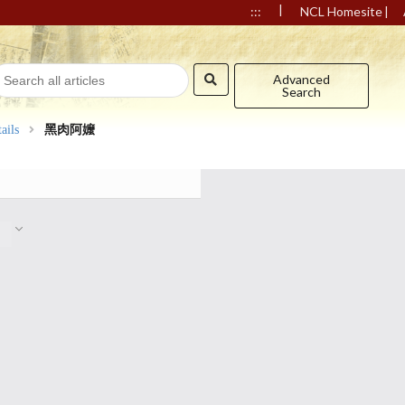
|
|
:::
NCL Homesite
Advanced
Search
ails
黑肉阿嬤