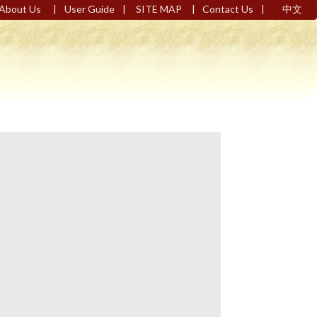
|
|
|
|
About Us
User Guide
SITE MAP
Contact Us
中文