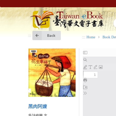
Back
:::
:::
Home
Book Det
黑肉阿嬤
吳詩婷圖.文