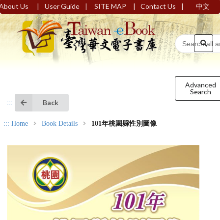
|
|
|
|
About Us
User Guide
SITE MAP
Contact Us
中文
Advanced
Search
Back
:::
:::
Home
Book Details
101年桃園縣性別圖像