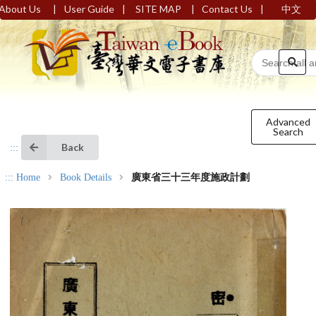
|
|
|
|
About Us
User Guide
SITE MAP
Contact Us
中文
Advanced
Search
Back
:::
:::
Home
Book Details
廣東省三十三年度施政計劃