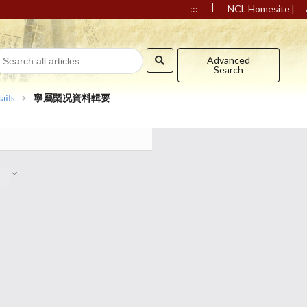
|
|
:::
NCL Homesite
Advanced
Search
ails
寧屬㮣况資料輯要