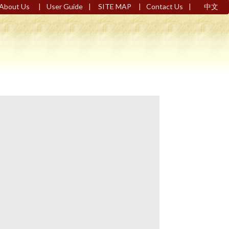
|
|
|
|
About Us
User Guide
SITE MAP
Contact Us
中文