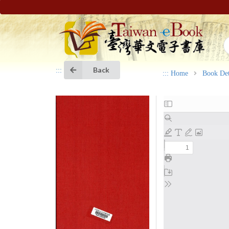
Back
:::
:::
Home
Book Det