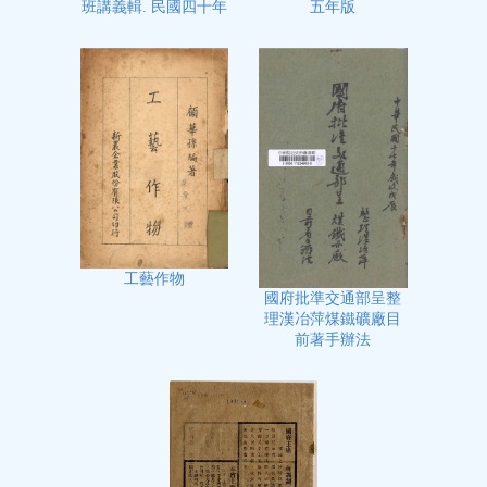
五年版
班講義輯. 民國四十年
工藝作物
國府批準交通部呈整
理漢冶萍煤鐵礦廠目
前著手辦法