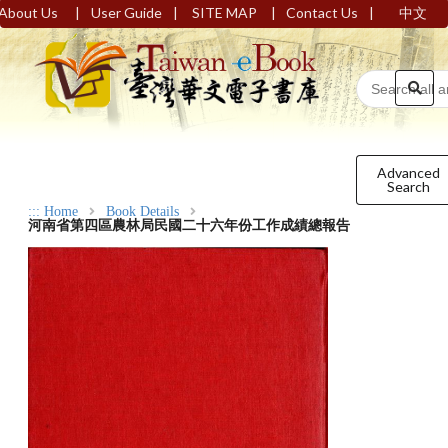
|
|
|
|
About Us
User Guide
SITE MAP
Contact Us
中文
Advanced
Search
:::
Home
Book Details
河南省第四區農林局民國二十六年份工作成績總報告