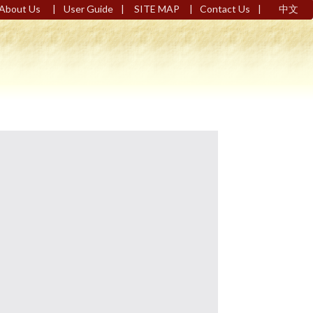
|
|
|
|
About Us
User Guide
SITE MAP
Contact Us
中文