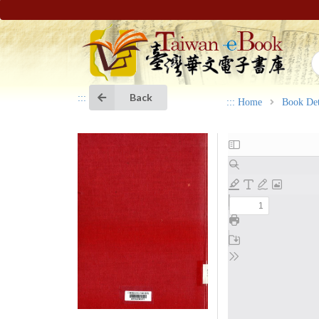
Back
:::
:::
Home
Book Det