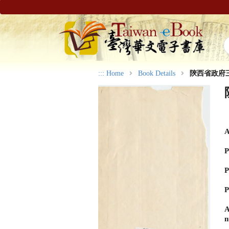
:::
Home
Book Details
陝西省政府
A
P
P
P
A
n