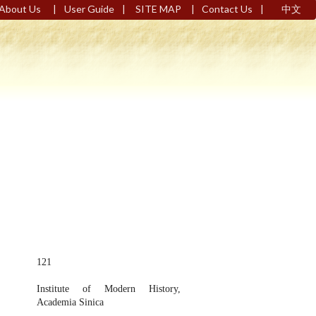
|
|
|
|
About Us
User Guide
SITE MAP
Contact Us
中文
121
Institute of Modern History,
Academia Sinica