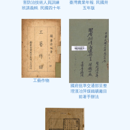
臺灣農業年報. 民國卅
害防治技術人員訓練
五年版
班講義輯. 民國四十年
工藝作物
國府批準交通部呈整
理漢冶萍煤鐵礦廠目
前著手辦法