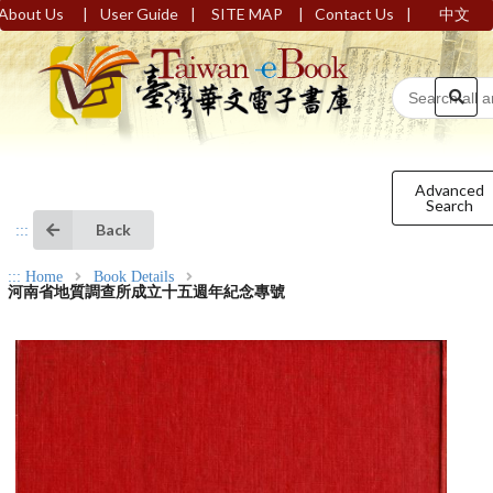
|
|
|
|
About Us
User Guide
SITE MAP
Contact Us
中文
Advanced
Search
Back
:::
:::
Home
Book Details
河南省地質調查所成立十五週年紀念專號