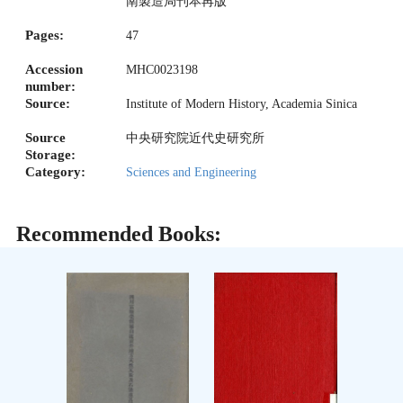
南製造局刊本再版
Pages:
47
Accession
MHC0023198
number:
Source:
Institute of Modern History, Academia Sinica
Source
中央研究院近代史研究所
Storage:
Category:
Sciences and Engineering
Recommended Books: