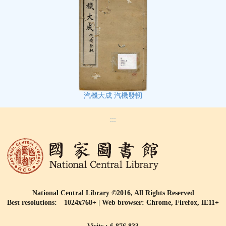
汽機大成 汽機發軔
:::
National Central Library ©2016, All Rights Reserved
Best resolutions: 1024x768+ | Web browser: Chrome, Firefox, IE11+