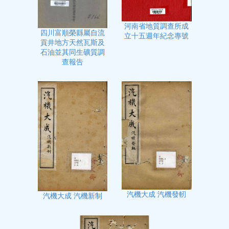
河南省地質調查所成
四川富順榮縣屬自流
立十五週年紀念專號
貢井地方天然瓦斯及
石油並其同生礦質調
查報告
汽機大成 汽機發軔
汽機大成 汽機新制