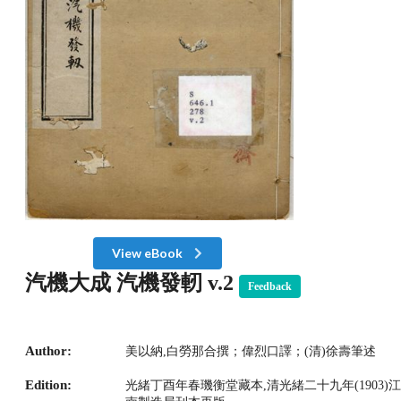
View eBook
汽機大成 汽機發軔 v.2
Feedback
Author:
美以納,白勞那合撰；偉烈口譯；(清)徐壽筆述
Edition:
光緒丁酉年春璣衡堂藏本,清光緒二十九年(1903)江