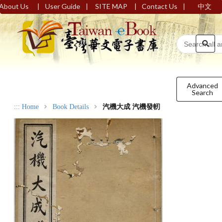
|
|
|
|
About Us
User Guide
SITE MAP
Contact Us
中文
Advanced
Search
:::
Home
Book Details
汽機大成 汽機發軔