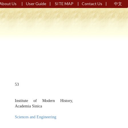
|
|
|
|
About Us
User Guide
SITE MAP
Contact Us
中文
53
Institute of Modern History,
Academia Sinica
Sciences and Engineering