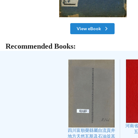
View eBook
Recommended Books:
河南
四川富順榮縣屬自流貢井
地方天然瓦斯及石油並其