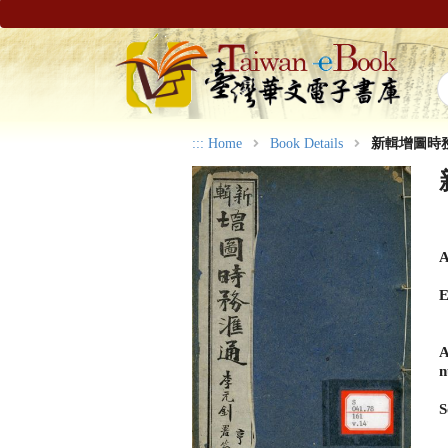
:::
Home
Book Details
新輯增圖時務
A
E
A
n
S