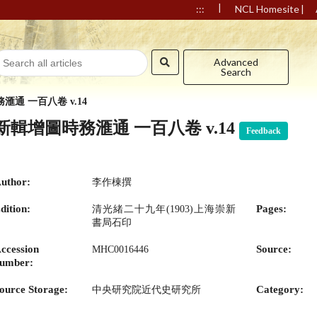
|
|
:::
NCL Homesite
Advanced
Search
滙通 一百八卷 v.14
新輯增圖時務滙通 一百八卷 v.14
Feedback
uthor:
李作棟撰
dition:
Pages:
清光緒二十九年(1903)上海崇新
書局石印
ccession
Source:
MHC0016446
umber:
ource Storage:
Category:
中央研究院近代史研究所