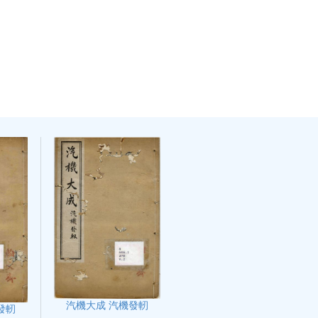
汽機大成 汽機發軔
發軔