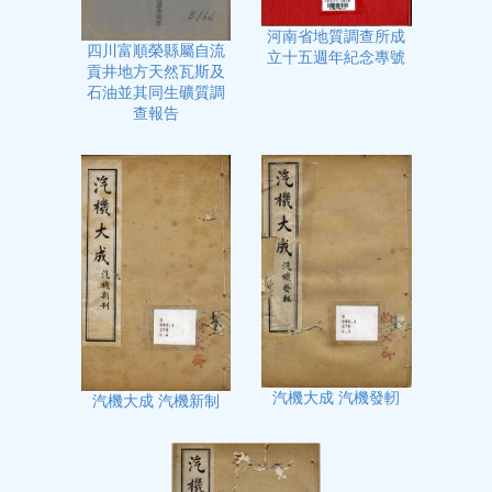
河南省地質調查所成
四川富順榮縣屬自流
立十五週年紀念專號
貢井地方天然瓦斯及
石油並其同生礦質調
查報告
汽機大成 汽機發軔
汽機大成 汽機新制