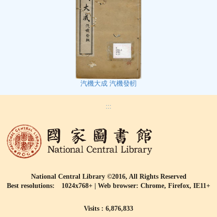
汽機大成 汽機發軔
:::
National Central Library ©2016, All Rights Reserved
Best resolutions: 1024x768+ | Web browser: Chrome, Firefox, IE11+
Visits : 6,876,833