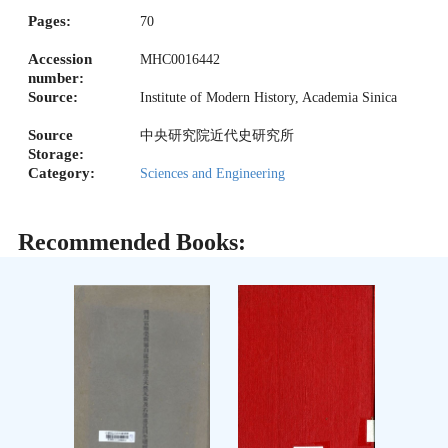
Pages:
70
Accession
MHC0016442
number:
Source:
Institute of Modern History, Academia Sinica
Source
中央研究院近代史研究所
Storage:
Category:
Sciences and Engineering
Recommended Books: