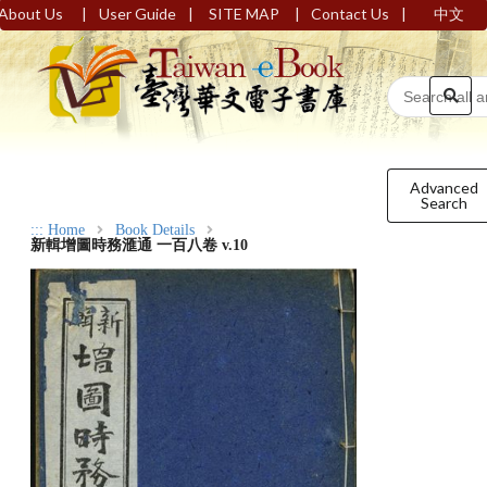
|
|
|
|
About Us
User Guide
SITE MAP
Contact Us
中文
Advanced
Search
:::
Home
Book Details
新輯增圖時務滙通 一百八卷 v.10