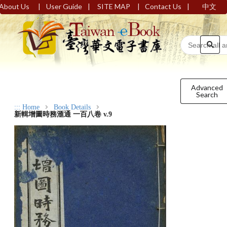
|
|
|
|
About Us
User Guide
SITE MAP
Contact Us
中文
Advanced
Search
:::
Home
Book Details
新輯增圖時務滙通 一百八卷 v.9