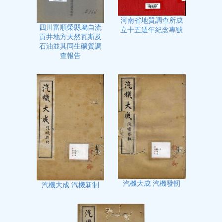
河南省地質調查所成
四川富順榮縣屬自流
立十五週年紀念專號
貢井地方天然瓦斯及
石油並其同生礦質調
查報告
汽機大成 汽機發軔
汽機大成 汽機新制