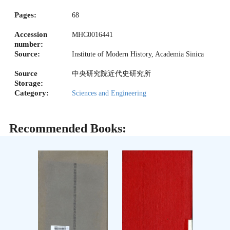
Pages:
68
Accession
MHC0016441
number:
Source:
Institute of Modern History, Academia Sinica
Source
中央研究院近代史研究所
Storage:
Category:
Sciences and Engineering
Recommended Books: