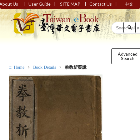
|
|
|
|
About Us
User Guide
SITE MAP
Contact Us
中文
Advanced
Search
:::
Home
Book Details
拳教析疑說