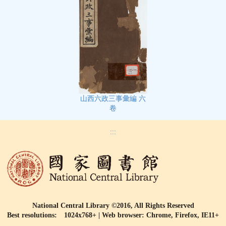
山西六政三事彙編 六
卷
:::
National Central Library ©2016, All Rights Reserved
Best resolutions: 1024x768+ | Web browser: Chrome, Firefox, IE11+