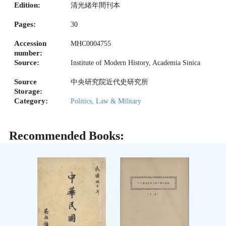
Edition:
清光緒年間刊本
Pages:
30
Accession
MHC0004755
number:
Source:
Institute of Modern History, Academia Sinica
Source
中央研究院近代史研究所
Storage:
Category:
Politics, Law & Military
Recommended Books: