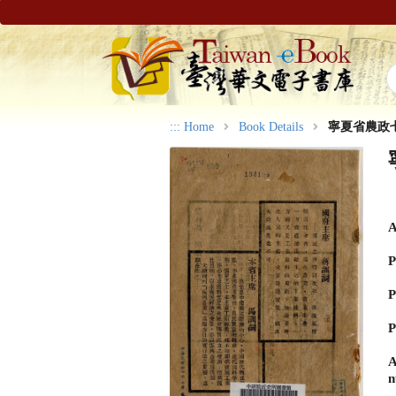
:::
Home
Book Details
寧夏省農政
A
P
P
P
A
n