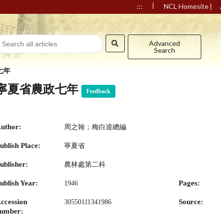
|
|
:::
NCL Homesite
Advanced
Search
七年
寧夏省農政七年
Feedback
uthor:
周之翰；梅白逵總編
ublish Place:
寧夏省
ublisher:
農林處第二科
ublish Year:
Pages:
1946
ccession
Source:
30550111341986
umber: