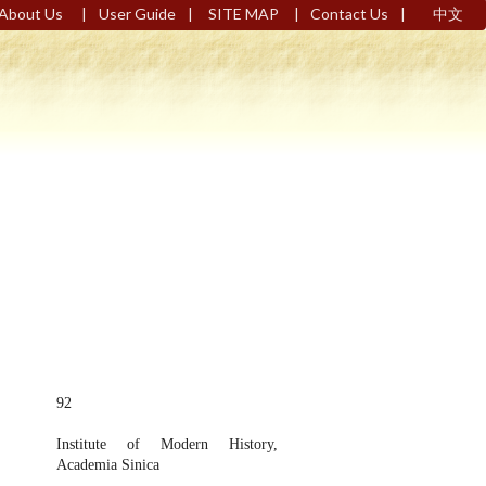
|
|
|
|
About Us
User Guide
SITE MAP
Contact Us
中文
92
Institute of Modern History,
Academia Sinica